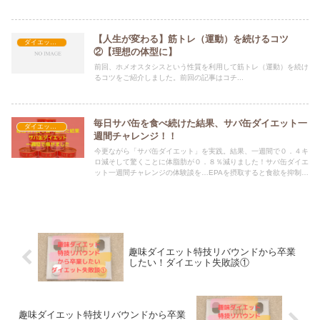
【人生が変わる】筋トレ（運動）を続けるコツ
ダイエット豆ネタ
②【理想の体型に】
前回、ホメオスタシスという性質を利用して筋トレ（運動）を続け
るコツをご紹介しました。前回の記事はコチ...
毎日サバ缶を食べ続けた結果、サバ缶ダイエット一
ダイエット豆ネタ
週間チャレンジ！！
今更ながら「サバ缶ダイエット」を実践。結果、一週間で０．４キ
ロ減そして驚くことに体脂肪が０．８％減りました！サバ缶ダイエ
ット一週間チャレンジの体験談を…EPAを摂取すると食欲を抑制す
る作用があるGLP-1という物質が分泌
趣味ダイエット特技リバウンドから卒業
したい！ダイエット失敗談①
趣味ダイエット特技リバウンドから卒業