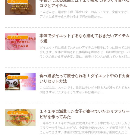
早食いで太る原因とは？よく噛んでゆっくり食べる
ダイエット豆ネタ
コツとアイテム
こんばんは。超が付く程『早食い女』のあっこです。突然ですが、
アナタは食事を食べ終わるまで何分位掛かっ...
本気でダイエットするなら揃えておきたいアイテム
ダイエット豆ネタ
５選
ダイエット前に揃えておきたいアイテムを勝手に５つに絞ってご紹
介します。身体に蓄積された体脂肪を燃焼させ…脂肪燃焼には、バ
ランスの良い食事が必要。逆に、栄養バランスが崩れていると脂肪
を処理分解できず身体に蓄積されることに…バランスの良い食事を
摂取すると「痩せ体質」を
食べ過ぎたって痩せられる！ダイエット中のドカ食
ダイエット豆ネタ
いリセット方法
こんばんは、あっこです。最近はテレビを観る人が減ってきてると
聞きますがアナタもそうですか？私は趣味が...
１４１キロ減量した女子が食べていたカリフラワー
ダイエット豆ネタ
ピザを作ってみた
一年半で１４１キロの減量に成功ダイエット中に食べたというカリ
フラワーを生地にしたピザ。小麦粉を使わないことで糖質を抑える
ことができます。体重管理には食事内容や食事量が重要なんだと…